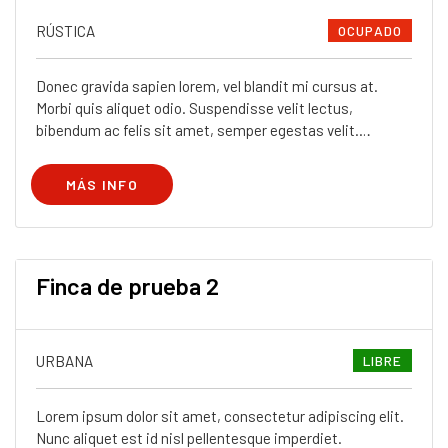
RÚSTICA
OCUPADO
Donec gravida sapien lorem, vel blandit mi cursus at.
Morbi quis aliquet odio. Suspendisse velit lectus,
bibendum ac felis sit amet, semper egestas velit.
Phasellus nibh velit, malesuada volutpat commodo in,
rhoncus at mauris..
MÁS INFO
Finca de prueba 2
URBANA
LIBRE
Lorem ipsum dolor sit amet, consectetur adipiscing elit.
Nunc aliquet est id nisl pellentesque imperdiet.