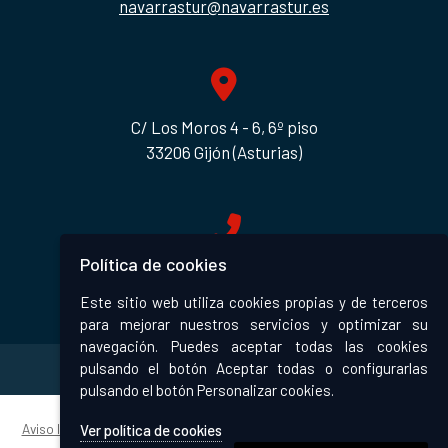
navarrastur@navarrastur.es
C/ Los Moros 4 - 6, 6º piso
33206 Gijón (Asturias)
Política de cookies
Llámanos
656 305 131
Este sitio web utiliza cookies propias y de terceros
para mejorar nuestros servicios y optimizar su
navegación. Puedes aceptar todas las cookies
pulsando el botón Aceptar todas o configurarlas
pulsando el botón Personalizar cookies.
Aviso legal
|
Política de privacidad
|
Política de cookies
|
Accesibilidad
Ver política de cookies